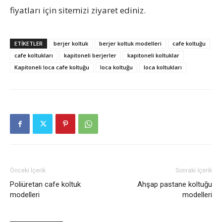
fiyatları için sitemizi ziyaret ediniz.
ETIKETLER
berjer koltuk
berjer koltuk modelleri
cafe koltuğu
cafe koltukları
kapitoneli berjerler
kapitoneli koltuklar
Kapitoneli loca cafe koltuğu
loca koltuğu
loca koltukları
Önceki İçerik
Sonraki İçerik
Poliüretan cafe koltuk
Ahşap pastane koltuğu
modelleri
modelleri