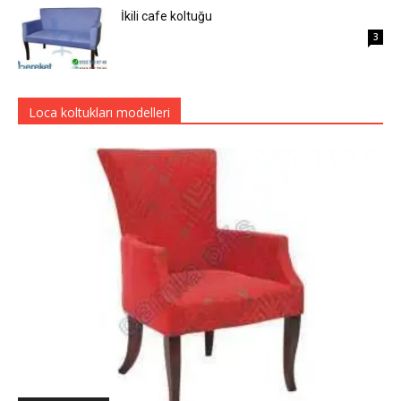
İkili cafe koltuğu
3
Loca koltukları modelleri