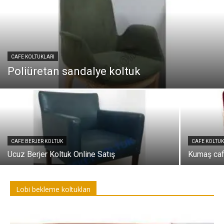
CAFE KOLTUKLARI
Poliüretan sandalye koltuk
CAFE BERJER KOLTUK
CAFE KOLTUK
Ucuz Berjer Koltuk Online Satış
Kumaş caf
Lobi bekleme koltukları