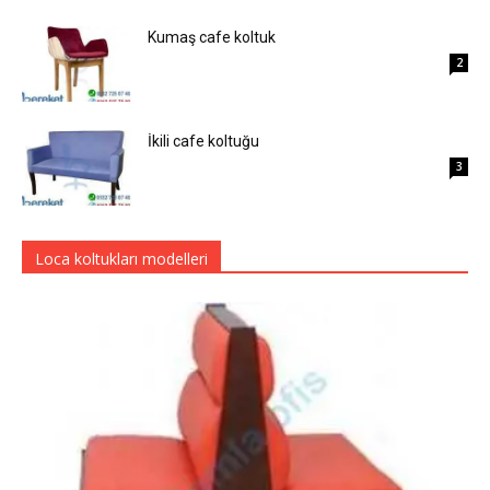
Kumaş cafe koltuk
2
İkili cafe koltuğu
3
Loca koltukları modelleri