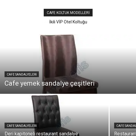
CAFE KOLTUK MODELLERI
İkili VİP Otel Koltuğu
CAFE SANDALYELERI
Cafe yemek sandalye çeşitleri
CAFE SANDALYELERI
CAFE SANDAL
Deri kapitoneli restaurant sandalye
Restauran