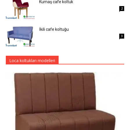
Kumaş cafe koltuk
2
İkili cafe koltuğu
3
Loca koltukları modelleri