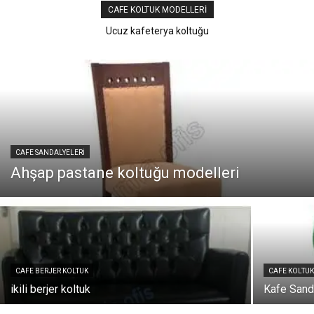
CAFE KOLTUK MODELLERI
Ucuz kafeterya koltuğu
CAFE SANDALYELERI
Ahşap pastane koltuğu modelleri
CAFE BERJER KOLTUK
CAFE KOLTUK
ikili berjer koltuk
Kafe Sand