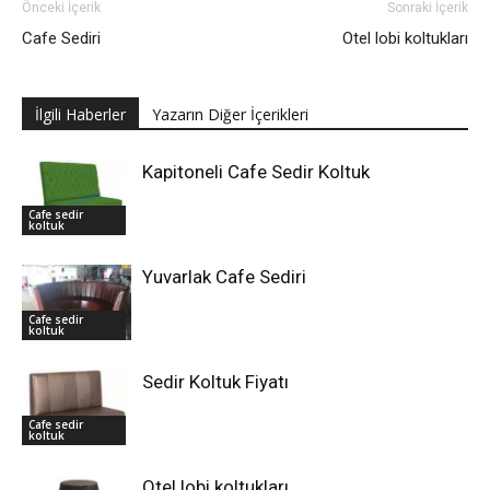
Önceki İçerik
Sonraki İçerik
Cafe Sediri
Otel lobi koltukları
İlgili Haberler
Yazarın Diğer İçerikleri
Kapitoneli Cafe Sedir Koltuk
Cafe sedir
koltuk
Yuvarlak Cafe Sediri
Cafe sedir
koltuk
Sedir Koltuk Fiyatı
Cafe sedir
koltuk
Otel lobi koltukları