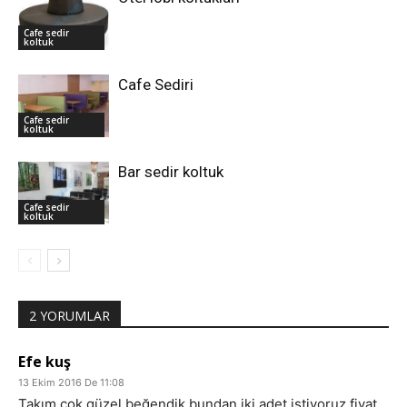
Cafe sedir
koltuk
Cafe Sediri
Cafe sedir
koltuk
Bar sedir koltuk
Cafe sedir
koltuk
2 YORUMLAR
Efe kuş
13 Ekim 2016 De 11:08
Takım çok güzel beğendik bundan iki adet istiyoruz fiyat