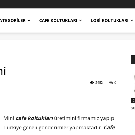
ATEGORILER
CAFE KOLTUKLARI
LOBI KOLTUKLARI
ni
2452
0
C
Su
Mini
cafe koltukları
üretimini firmamız yapıp
Türkiye geneli gönderimler yapmaktadır.
Cafe