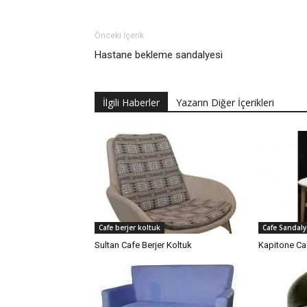
Önceki İçerik
Hastane bekleme sandalyesi
İlgili Haberler
Yazarın Diğer İçerikleri
Cafe berjer koltuk
Cafe Sandaly
Sultan Cafe Berjer Koltuk
Kapitone Ca