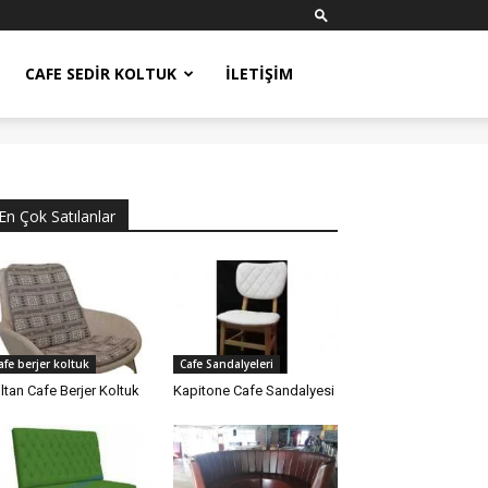
CAFE SEDIR KOLTUK
İLETIŞIM
En Çok Satılanlar
afe berjer koltuk
Cafe Sandalyeleri
ltan Cafe Berjer Koltuk
Kapitone Cafe Sandalyesi