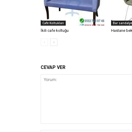
Cafe Koltukları
Bar sandalye
İkili cafe koltuğu
Hastane bek
CEVAP VER