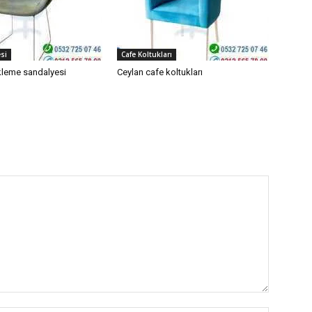
si
Cafe Koltukları
leme sandalyesi
Ceylan cafe koltukları