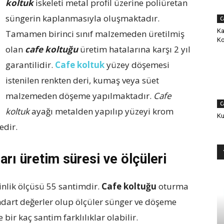
koltuk
iskeleti metal profil üzerine poliüretan
süngerin kaplanmasıyla oluşmaktadır.
C
Ka
Tamamen birinci sınıf malzemeden üretilmiş
Ko
olan
cafe koltuğu
üretim hatalarına karşı 2 yıl
garantilidir.
Cafe koltuk
yüzey döşemesi
istenilen renkten deri, kumaş veya süet
malzemeden döşeme yapılmaktadır.
Cafe
C
koltuk
ayağı metalden yapılıp yüzeyi krom
Ku
edir.
arı üretim süresi ve ölçüleri
inlik ölçüsü 55 santimdir.
Cafe koltuğu
oturma
andart değerler olup ölçüler sünger ve döşeme
ir kaç santim farklılıklar olabilir.