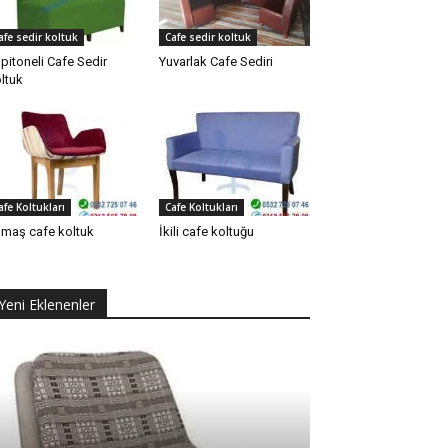
afe sedir koltuk
Cafe sedir koltuk
pitoneli Cafe Sedir
Yuvarlak Cafe Sediri
ltuk
afe Koltukları
Cafe Koltukları
maş cafe koltuk
İkili cafe koltuğu
Yeni Eklenenler