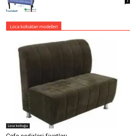
3
Loca koltukları modelleri
Loca koltuğu
Cafe sedirleri fiyatları