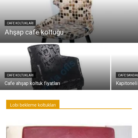
CAFE KOLTUKLARI
Ahşap cafe koltuğu
CAFE KOLTUKLARI
CAFE SANDAL
Cafe ahşap koltuk fiyatları
Kapitonel
Lobi bekleme koltukları