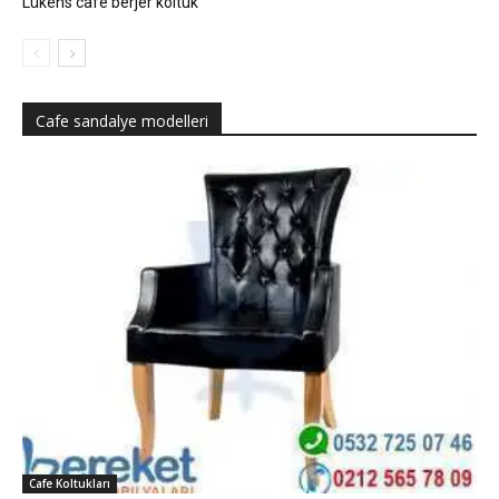
Lükens cafe berjer koltuk
Cafe sandalye modelleri
Cafe Koltukları