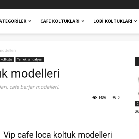
ATEGORILER
CAFE KOLTUKLARI
LOBI KOLTUKLARI
 modelleri
 koltuğu
Yemek sandalyesi
uk modelleri
ları, cafe berjer modelleri.
1436
0
C
Su
Vip cafe loca koltuk modelleri