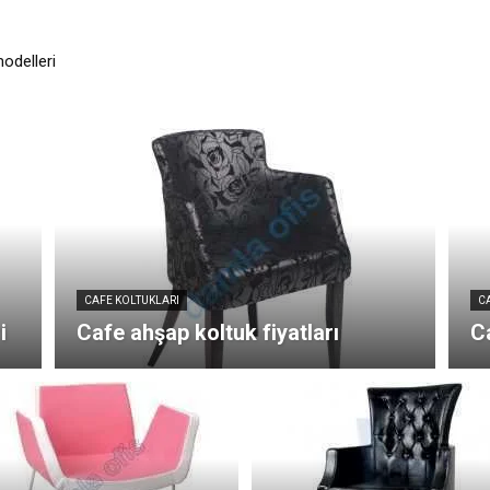
odelleri
CAFE KOLTUKLARI
C
i
Cafe ahşap koltuk fiyatları
Ca