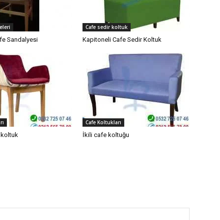
eleri
Cafe sedir koltuk
fe Sandalyesi
Kapitoneli Cafe Sedir Koltuk
rı
Cafe Koltukları
koltuk
İkili cafe koltuğu