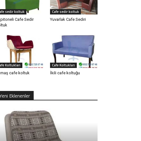
afe sedir koltuk
Cafe sedir koltuk
pitoneli Cafe Sedir
Yuvarlak Cafe Sediri
ltuk
afe Koltukları
Cafe Koltukları
maş cafe koltuk
İkili cafe koltuğu
Yeni Eklenenler