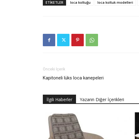
ETIKETLER
loca koltuğu
loca koltuk modelleri
Önceki İçerik
Kapitoneli lüks loca kanepeleri
İlgili Haberler
Yazarın Diğer İçerikleri