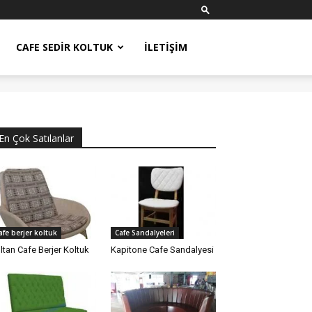
CAFE SEDIR KOLTUK
İLETIŞIM
En Çok Satılanlar
afe berjer koltuk
Cafe Sandalyeleri
ltan Cafe Berjer Koltuk
Kapitone Cafe Sandalyesi