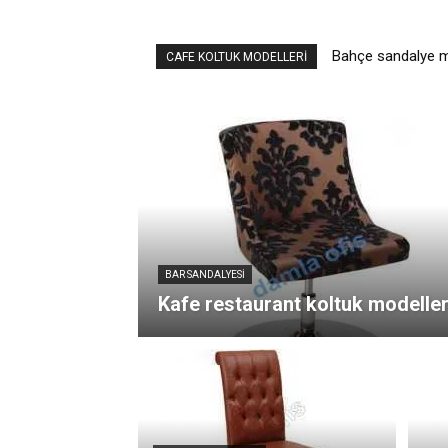
Bahçe sandalye m
CAFE KOLTUK MODELLERI
BAR SANDALYESI
Kafe restaurant koltuk modeller