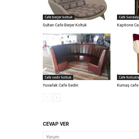
Cafe berjer koltuk
Cafe Sandaly
Sultan Cafe Berjer Koltuk
Kapitone Ca
Cafe sedir koltuk
Cafe Koltukla
Yuvarlak Cafe Sediri
Kumaş cafe 
CEVAP VER