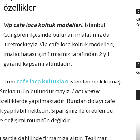
özellikleri
C
Ka
Vip cafe loca koltuk modelleri
, İstanbul
Ko
Güngören ilçesinde bulunan imalatımız da
üretmekteyiz. Vip cafe loca koltuk modelleri,
imalat hatası için firmamız tarafından 2 yıl
garanti kapsamı altındadır.
C
Ku
Tüm
cafe loca koltukları
istenilen renk kumaş
r. Stokta ürün bulundurmayız.
Loca koltuk
özelliklerde yapılmaktadır. Bundan dolayı cafe
k yapılabilmektedir. Siparişiniz ile üretilen bu
 ve değişimi mümkün değildir.
ı şartla dahilinde firmamıza aittir. Teslimat