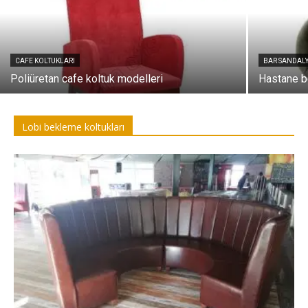
CAFE KOLTUKLARI
BAR SANDALY
Poliüretan cafe koltuk modelleri
Hastane b
Lobi bekleme koltukları