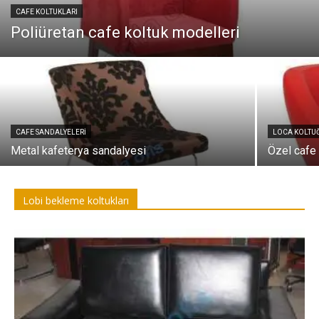
CAFE KOLTUKLARI
Poliüretan cafe koltuk modelleri
CAFE SANDALYELERI
LOCA KOLTU
Metal kafeterya sandalyesi
Özel cafe 
Lobi bekleme koltukları