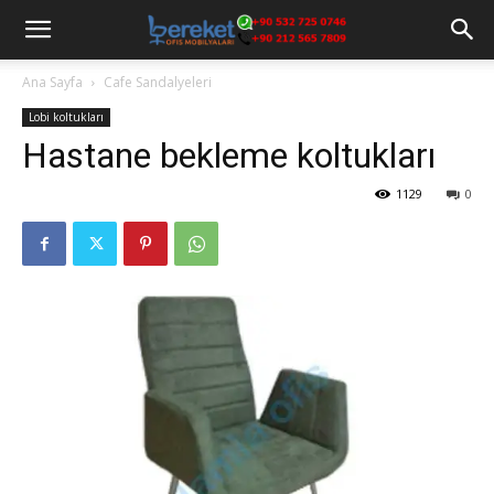
Ana Sayfa
Cafe Sandalyeleri
Lobi koltukları
Hastane bekleme koltukları
1129
0