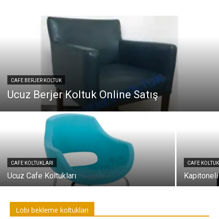
CAFE BERJER KOLTUK
Ucuz Berjer Koltuk Online Satış
CAFE KOLTUKLARI
CAFE KOLTUK
Ucuz Cafe Koltukları
Kapitonel
Lobi bekleme koltukları