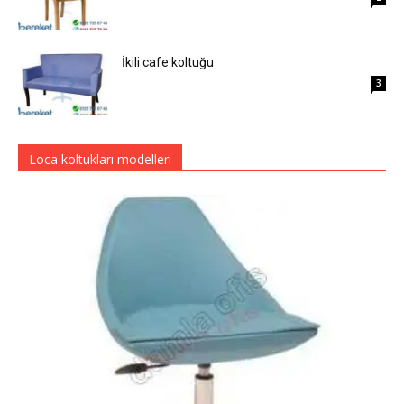
İkili cafe koltuğu
3
Loca koltukları modelleri