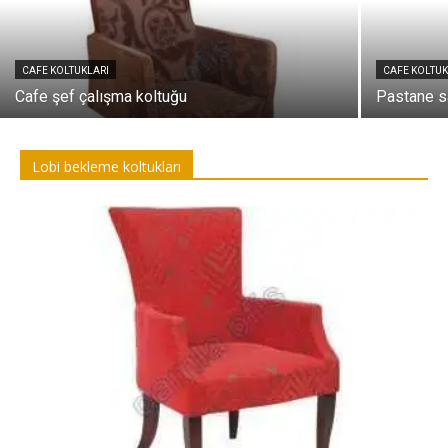
CAFE KOLTUKLARI
CAFE KOLTUK
Cafe şef çalışma koltuğu
Pastane s
Lobi bekleme koltukları