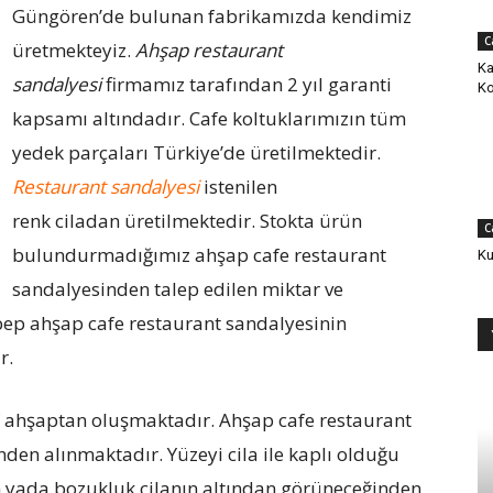
Güngören’de bulunan fabrikamızda kendimiz
C
üretmekteyiz.
Ahşap restaurant
Ka
sandalyesi
firmamız tarafından 2 yıl garanti
Ko
kapsamı altındadır. Cafe koltuklarımızın tüm
yedek parçaları Türkiye’de üretilmektedir.
Restaurant sandalyesi
istenilen
renk ciladan üretilmektedir. Stokta ürün
C
bulundurmadığımız ahşap cafe restaurant
Ku
sandalyesinden talep edilen miktar ve
bep ahşap cafe restaurant sandalyesinin
r.
f ahşaptan oluşmaktadır. Ahşap cafe restaurant
nden alınmaktadır. Yüzeyi cila ile kaplı olduğu
m yada bozukluk cilanın altından görüneceğinden