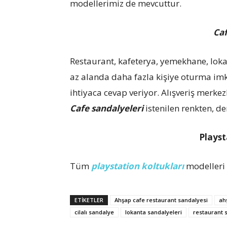
modellerimiz de mevcuttur.
Caf
Restaurant, kafeterya, yemekhane, lokan
az alanda daha fazla kişiye oturma imk
ihtiyaca cevap veriyor. Alışveriş merk
Cafe sandalyeleri
istenilen renkten, d
Playst
Tüm
playstation koltukları
modelleri 
ETIKETLER
Ahşap cafe restaurant sandalyesi
ah
cilalı sandalye
lokanta sandalyeleri
restaurant 