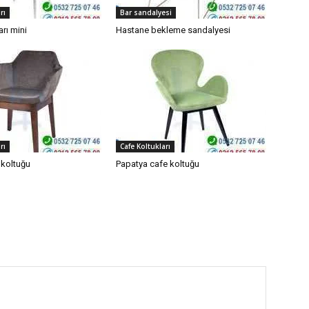
rı
Bar sandalyesi
arı mini
Hastane bekleme sandalyesi
rı
Cafe Koltukları
koltuğu
Papatya cafe koltuğu