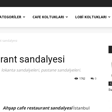
ATEGORILER
CAFE KOLTUKLARI
LOBI KOLTUKLARI
t sandalyesi
rant sandalyesi
lokanta sandalyeleri, pastane sandalyeleri.
1762
0
C
Su
Ahşap cafe restaurant sandalyesi
İstanbul