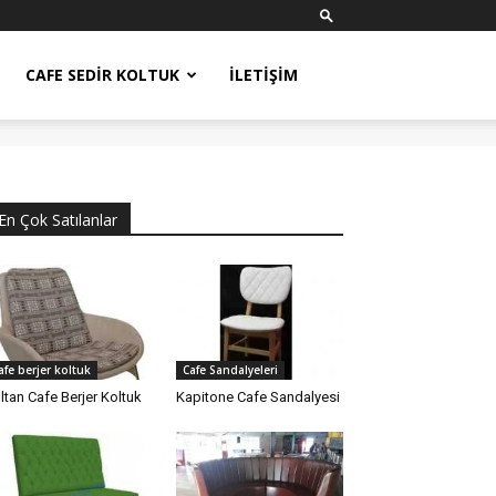
CAFE SEDIR KOLTUK
İLETIŞIM
En Çok Satılanlar
afe berjer koltuk
Cafe Sandalyeleri
ltan Cafe Berjer Koltuk
Kapitone Cafe Sandalyesi