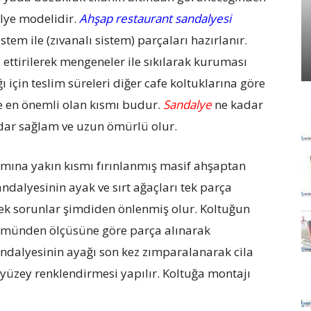
alye modelidir.
Ahşap restaurant sandalyesi
em ile (zıvanalı sistem) parçaları hazırlanır.
e ettirilerek mengeneler ile sıkılarak kuruması
ı için teslim süreleri diğer cafe koltuklarına göre
e en önemli olan kısmı budur.
Sandalye
ne kadar
kadar sağlam ve uzun ömürlü olur.
mına yakın kısmı fırınlanmış masif ahşaptan
ndalyesinin ayak ve sırt ağaçları tek parça
lecek sorunlar şimdiden önlenmiş olur. Koltuğun
lümünden ölçüsüne göre parça alınarak
sandalyesinin ayağı son kez zımparalanarak cila
 yüzey renklendirmesi yapılır. Koltuğa montajı