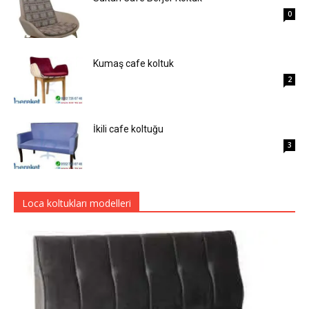
0
Kumaş cafe koltuk
2
İkili cafe koltuğu
3
Loca koltukları modelleri