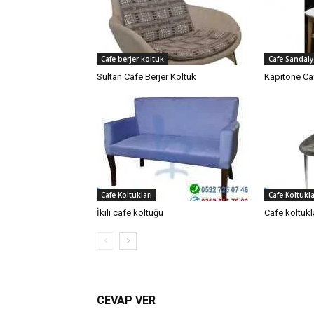
Cafe berjer koltuk
Cafe Sandaly
Sultan Cafe Berjer Koltuk
Kapitone Ca
Cafe Koltukları
Cafe Koltukla
İkili cafe koltuğu
Cafe koltukl
CEVAP VER