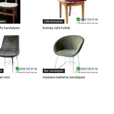
eleri
Cafe Koltukları
fe Sandalyesi
Kumaş cafe koltuk
rı
Bar sandalyesi
arı mini
Hastane bekleme sandalyesi