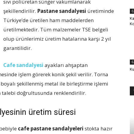
sıvı poliüretan sünger vakumlanarak
şekillendirilir.
Pastane sandalyesi
üretiminde
C
Ka
Türkiye’de üretilen ham maddelerden
Ko
üretilmektedir. Tüm malzemeler TSE belgeli
olup ürünlerimiz üretim hatalarına karşı 2 yıl
garantilidir.
C
Cafe sandalyesi
ayakları ahşaptan
Ku
sinde işlem görerek konik şekil verilir. Torna
boyalı şekillenmiş metal ile birleştirme işlemi
n talebi doğrultusunda renklendirilir.
yesinin üretim süresi
ebebiyle
cafe pastane sandalyeleri
stokta hazır