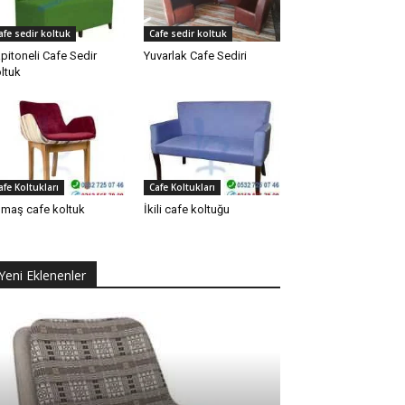
afe sedir koltuk
Cafe sedir koltuk
pitoneli Cafe Sedir
Yuvarlak Cafe Sediri
ltuk
afe Koltukları
Cafe Koltukları
maş cafe koltuk
İkili cafe koltuğu
Yeni Eklenenler