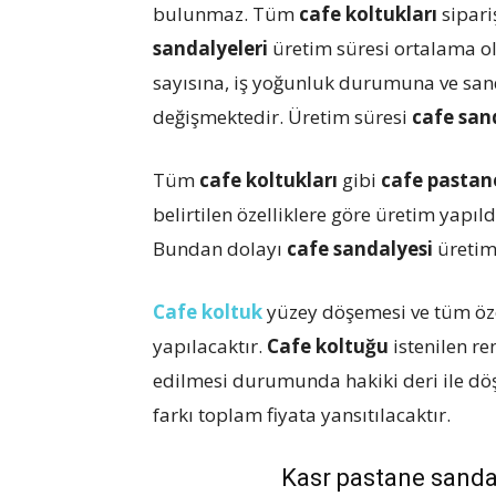
bulunmaz. Tüm
cafe koltukları
sipari
sandalyeleri
üretim süresi ortalama ol
sayısına, iş yoğunluk durumuna ve sa
değişmektedir. Üretim süresi
cafe san
Tüm
cafe koltukları
gibi
cafe pastan
belirtilen özelliklere göre üretim yapıl
Bundan dolayı
cafe sandalyesi
üretim
Cafe koltuk
yüzey döşemesi ve tüm özel
yapılacaktır.
Cafe koltuğu
istenilen r
edilmesi durumunda hakiki deri ile döşem
farkı toplam fiyata yansıtılacaktır.
Kasr pastane sandal