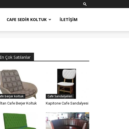
CAFE SEDIR KOLTUK
İLETIŞIM
En Çok Satılanlar
afe berjer koltuk
Cafe Sandalyeleri
ltan Cafe Berjer Koltuk
Kapitone Cafe Sandalyesi