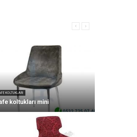
AFE KOLTUKLARI
fe koltukları mini