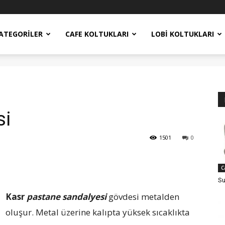
ATEGORILER
CAFE KOLTUKLARI
LOBI KOLTUKLARI
si
1501
0
C
Su
Kasr
pastane sandalyesi
gövdesi metalden
oluşur. Metal üzerine kalıpta yüksek sıcaklıkta