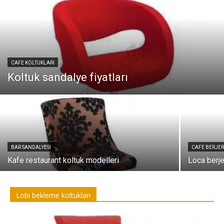
CAFE KOLTUKLARI
Koltuk sandalye fiyatları
BAR SANDALYESI
CAFE BERJER
Kafe restaurant koltuk modelleri
Loca berje
Lobi bekleme koltukları