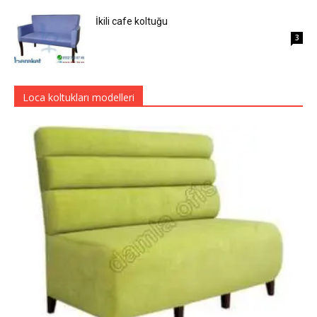
İkili cafe koltuğu
3
Loca koltukları modelleri