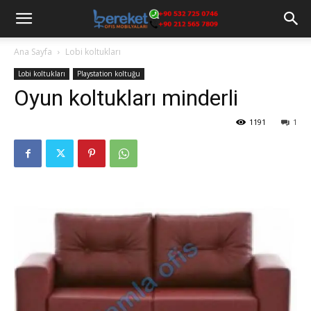
Ana Sayfa
Lobi koltukları
Lobi koltukları
Playstation koltuğu
Oyun koltukları minderli
1191
1