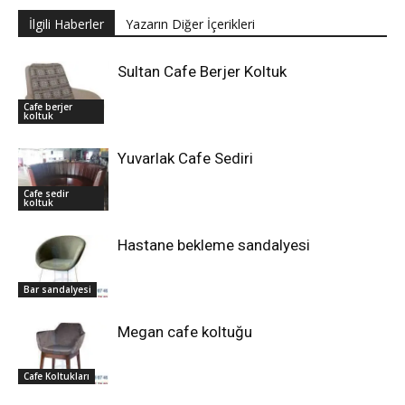
İlgili Haberler
Yazarın Diğer İçerikleri
Sultan Cafe Berjer Koltuk
Cafe berjer
koltuk
Yuvarlak Cafe Sediri
Cafe sedir
koltuk
Hastane bekleme sandalyesi
Bar sandalyesi
Megan cafe koltuğu
Cafe Koltukları