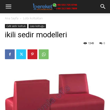
Ana Sayfa
Lobi koltukları
Cafe sedir koltuk
Loca koltuğu
ikili sedir modelleri
1349
0