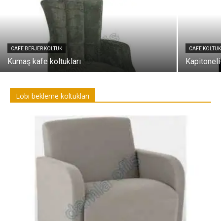
CAFE BERJER KOLTUK
CAFE KOLTUK
Kumaş kafe koltukları
Kapitonel
Lobi bekleme koltukları