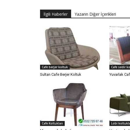
İlgili Haberler
Yazarın Diğer İçerikleri
Cafe berjer koltuk
Cafe sedir k
Sultan Cafe Berjer Koltuk
Yuvarlak Caf
Cafe Koltukları
Lobi koltukla