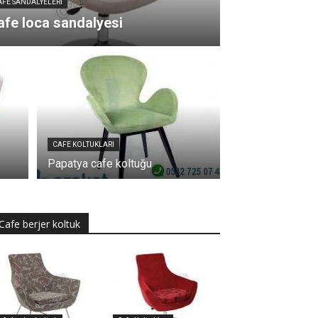
AFE SANDALYELERI
afe loca sandalyesi
CAFE KOLTUKLARI
Papatya cafe koltuğu
Cafe berjer koltuk