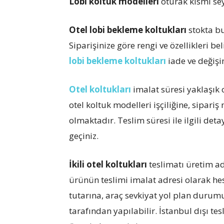
Lobi koltuk modelleri
oturak kısmı sey
Otel lobi bekleme koltukları
stokta bu
Siparişinize göre rengi ve özellikleri bel
lobi bekleme koltukları
iade ve değiş
Otel koltukları
imalat süresi yaklaşık 
otel koltuk modelleri işçiliğine, sipar
olmaktadır. Teslim süresi ile ilgili detay
geçiniz.
İkili otel koltukları
teslimatı üretim a
ürünün teslimi imalat adresi olarak hes
tutarına, araç sevkiyat yol plan durumu
tarafından yapılabilir. İstanbul dışı te