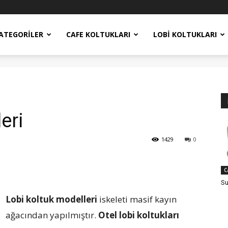
ATEGORILER
CAFE KOLTUKLARI
LOBI KOLTUKLARI
eri
1429
0
C
Su
Lobi koltuk modelleri
iskeleti masif kayın
ağacından yapılmıştır.
Otel lobi koltukları