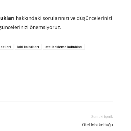
tukları
hakkındaki sorularınızı ve düşüncelerinizi
Düşüncelerinizi önemsiyoruz.
delleri
lobi koltukları
otel bekleme koltukları
Sonraki İçerik
Otel lobi koltuğu