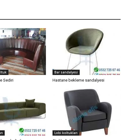
oltuk
Bar sandalyesi
e Sediri
Hastane bekleme sandalyesi
rı
Lobi koltukları