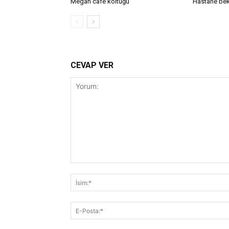
Megan cafe koltuğu
Hastane bek
CEVAP VER