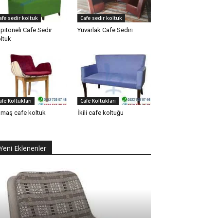
afe sedir koltuk
Cafe sedir koltuk
pitoneli Cafe Sedir
Yuvarlak Cafe Sediri
ltuk
afe Koltukları
Cafe Koltukları
maş cafe koltuk
İkili cafe koltuğu
Yeni Eklenenler