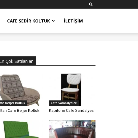
CAFE SEDIR KOLTUK
İLETIŞIM
En Çok Satılanlar
afe berjer koltuk
Cafe Sandalyeleri
ltan Cafe Berjer Koltuk
Kapitone Cafe Sandalyesi