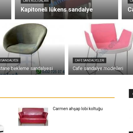
CAFE KOLTUKLARI
C
Kapitoneli lükens sandalye
C
 SANDALYESI
CAFE SANDALYELERI
tane bekleme sandalyesi
Cafe sandalye modelleri
Carmen ahşap lobi koltuğu