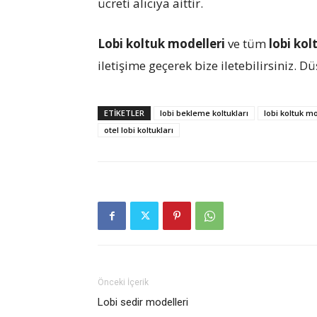
ücreti alıcıya aittir.
Lobi koltuk modelleri
ve tüm
lobi kol
iletişime geçerek bize iletebilirsiniz. 
ETIKETLER
lobi bekleme koltukları
lobi koltuk mo
otel lobi koltukları
Önceki İçerik
Lobi sedir modelleri