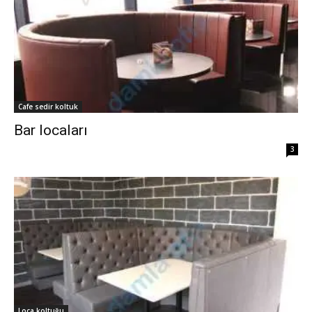
Cafe sedir koltuk
Bar locaları
3
Loca koltuğu