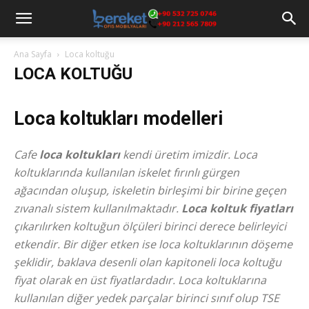
Ana Sayfa
Loca koltuğu
LOCA KOLTUĞU
Loca koltukları modelleri
Cafe
loca koltukları
kendi üretim imizdir. Loca
koltuklarında kullanılan iskelet fırınlı gürgen
ağacından oluşup, iskeletin birleşimi bir birine geçen
zıvanalı sistem kullanılmaktadır.
Loca koltuk fiyatları
çıkarılırken
koltuğun ölçüleri birinci derece belirleyici
etkendir
. Bir diğer etken ise loca koltuklarının döşeme
şeklidir, baklava desenli olan kapitoneli loca koltuğu
fiyat olarak en üst fiyatlardadır. Loca koltuklarına
kullanılan diğer yedek parçalar birinci sınıf olup TSE