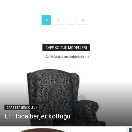
1
2
3
CAFE KOLTUK MODELLERI
Bar taburesi fiyatları
CAFE BERJER KOLTUK
Elit loca berjer koltuğu