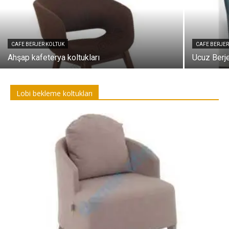
CAFE BERJER KOLTUK
CAFE BERJER
Ahşap kafeterya koltukları
Ucuz Berje
Lobi bekleme koltukları