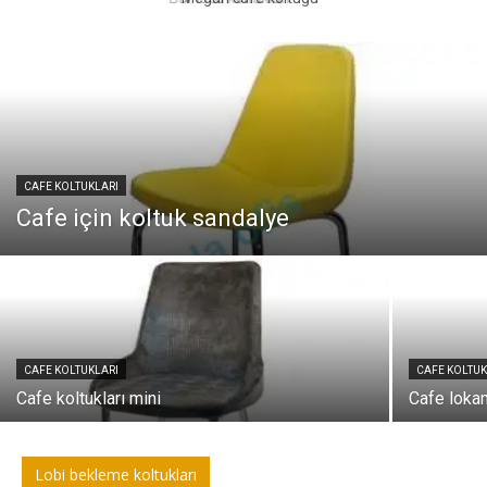
CAFE KOLTUKLARI
Cafe için koltuk sandalye
CAFE KOLTUKLARI
CAFE KOLTUK
Cafe koltukları mini
Cafe lokan
Lobi bekleme koltukları