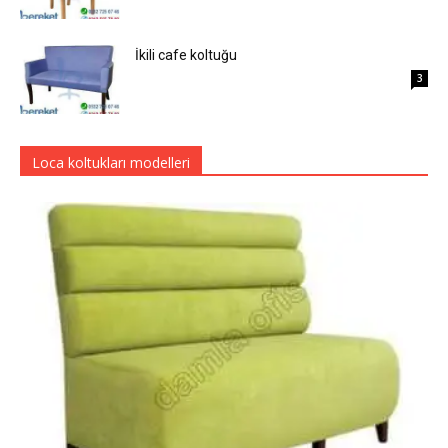
İkili cafe koltuğu
3
Loca koltukları modelleri