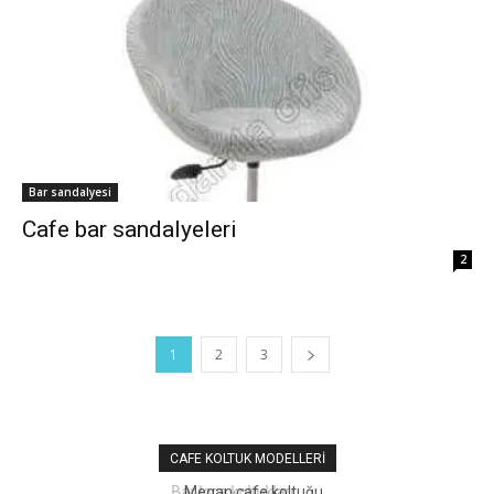
Bar sandalyesi
Cafe bar sandalyeleri
2
1
2
3
CAFE KOLTUK MODELLERI
Megan cafe koltuğu