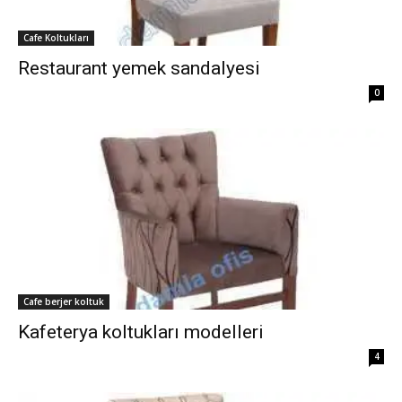
Cafe Koltukları
Restaurant yemek sandalyesi
0
Cafe berjer koltuk
Kafeterya koltukları modelleri
4