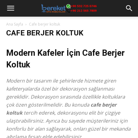
Ana Sayfa
Cafe berjer koltuk
CAFE BERJER KOLTUK
Modern Kafeler İçin Cafe Berjer
Koltuk
Modern bir tasarım ile şehirlerde hizmete giren
kafeteryalarda özel bir dekorasyon sağlanması
gereklidir. Dekorasyon sırasında özellikle koltuklara
çok özen gösterilmelidir. Bu konuda
cafe berjer
koltuk
tercih ederek, dekorasyonu elit bir çizgiye
ulaştırabilirsiniz. Ayrıca bu sayede müşterileriniz için
konforlu bir alan sağlayarak, onları güzel bir mekanda
ağırlama fırsatı elde edebilirsiniz.